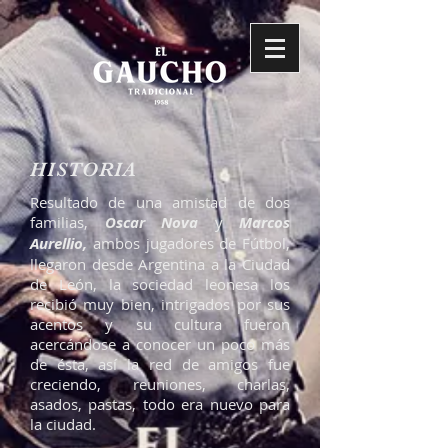
HISTORIA
Resultado de una amistad de dos
familias,
Oscar Nova
y
Marcos
Aurellio,
ambos jugadores de Fútbol,
llegaron desde Argentina a la Ciudad
de León, la sociedad leonesa los
recibió muy bien, intrigados por sus
acentos y su cultura fueron
acercándose a conocer un poco más
de ésta, así la red de amigos fue
creciendo, reuniones, charlas,
asados, pastas, todo era nuevo para
la ciudad.