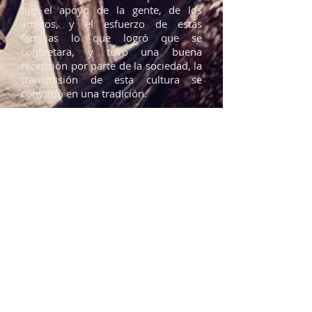
fue el apoyo de la gente, de los
amigos, y el esfuerzo de estas
familias lo que logró que se
concretara, y tuvo una buena
recepción por parte de la sociedad, la
transmisión de esta cultura se
convirtió en una tradición.
Fuimos creciendo como negocio, un
espacio familiar lleno de afecto, de
agradecimiento a todos, queríamos
hacerlos sentir en casa.
En el año 2015 abrimos nuestra
segunda sucursal, palmas, en Av
Paseo del Juncal.
Y 5 años más tarde, en 2020,
inauguramos la tercera sucursal en
Blvd. Aeropuerto.
Al día de hoy seguimos orgullosos de
lo que se ha logrado, la segunda y
tercera generación, hijos y nietos,