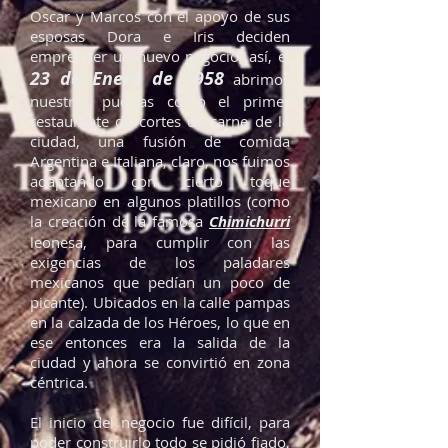
Oscar y Marcos con el apoyo de sus
esposas Dora e Iris deciden
emprender un nuevo negocio, así, el
23 de Enero de 1958
abrimos
nuestras puertas como el primer
restaurante de cortes de carne de la
ciudad, una fusión de comida
Argentina e Italiana, claro, nos fuimos
adaptando con cierto toque
mexicano en algunos platillos (como
la creación de la famosa
Chimichurri
leonesa, para cumplir con las
exigencias de los paladares
mexicanos que pedían un poco de
picante). Ubicados en la calle pampas
en la calzada de los Héroes, lo que en
ese entonces era la salida de la
ciudad y ahora se convirtió en zona
céntrica.
El inicio del negocio fue difícil, para
poder construirlo todo se pidió fiado,