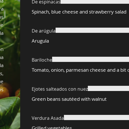
ia
De espinacas
ra
Spinach, blue cheese and strawberry salad
os
ue
De arúgula
la
Arugula
ón
na
Bariloche
la
Tomato, onion, parmesan cheese and a bit o
s,
ue
Ejotes salteados con nuez
os
Green beans sautéed with walnut
Verdura Asada
Grilled vegetables