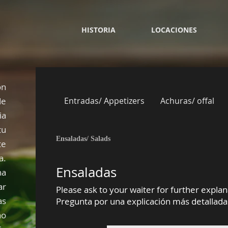
HISTORIA
LOCACIONES
ón
de
Entradas/ Appetizers
Achuras/ offal
ia
tu
Ensaladas/ Salads
te
a.
Ensaladas
na
ar
Please ask to your waiter for further explan
as
Pregunta por una explicación más detallada 
no