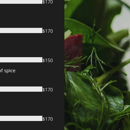
$170
$170
$150
f spice
$170
$170