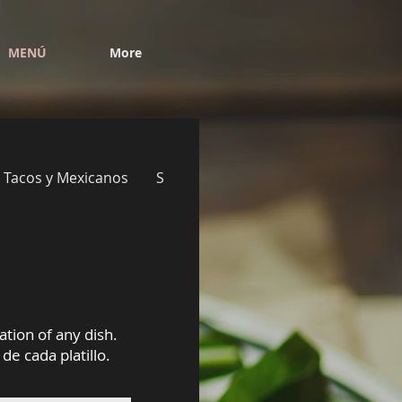
MENÚ
More
Tacos y Mexicanos
Sopas y caldos/ soups and broths
ation of any dish.
de cada platillo.