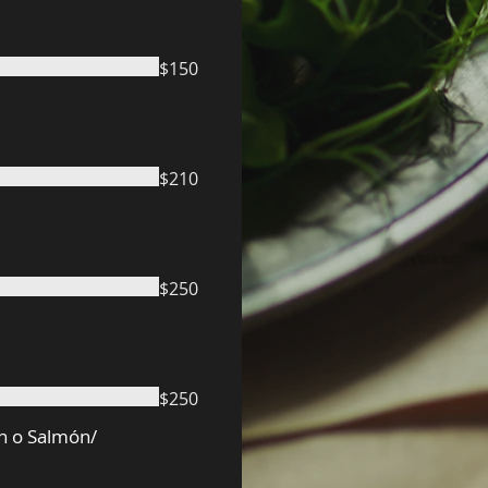
$150
$210
$250
$250
sh o Salmón/