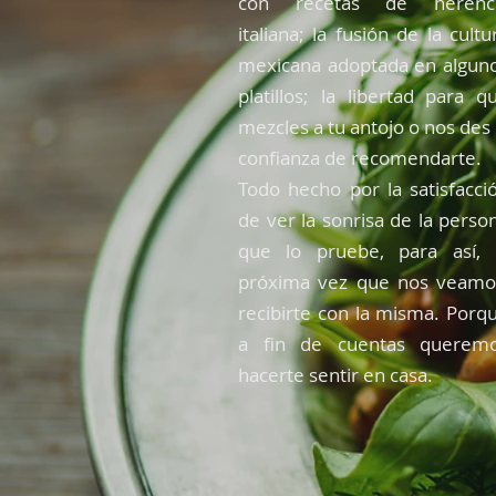
con recetas de herenc
italiana; la fusión de la cultu
mexicana adoptada en algun
platillos; la libertad para q
mezcles a tu antojo o nos des 
confianza de recomendarte.
Todo hecho por la satisfacci
de ver la sonrisa de la perso
que lo pruebe, para así, 
próxima vez que nos veamo
recibirte con la misma. Porq
a fin de cuentas querem
hacerte sentir en casa.